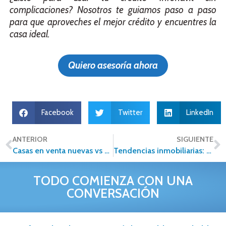
complicaciones? Nosotros te guiamos paso a paso
para que aproveches el mejor crédito y encuentres la
casa ideal.
Quiero asesoría ahora
Facebook
Twitter
LinkedIn
ANTERIOR
SIGUIENTE
Casas en venta nuevas vs usadas: cuál te conviene más
Tendencias inmobiliarias: panorama del sector rumbo a 2026
TODO COMIENZA CON UNA
CONVERSACIÓN