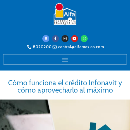
8020200
central@alfamexico.com
Cómo funciona el crédito Infonavit y
cómo aprovecharlo al máximo