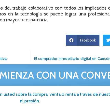
del trabajo colaborativo con todos los implicados en
nos en la tecnología se puede lograr una profesional
con mayor transparencia.
Facebook
tiva
El comprador inmobiliario digital en Cancú
MIENZA CON UNA CONV
n usted sobre la compra, venta o renta a través de nuestr
ni presión.