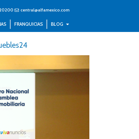
20200
central@alfamexico.com
NAS
FRANQUICIAS
BLOG
muebles24